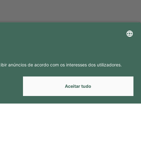
GA-NOS EM
by
Webcomum