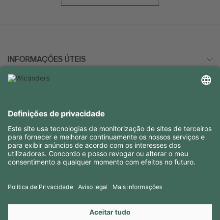
idade e
mo
actemos
za a
INFORMAÇÕES ÚTEIS
RECURSOS
CONTACTOS
SIGA-NOS EM
Copyright 2026 © Amorim Cork Solutions. All rights reserved.
by
Webcomum