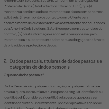
Amorim Cork Solutions, S.A. tem, também, um Encarregado da
Proteção de Dados (Data Protection Officer ou DPO), que (i)
monitoriza a conformidade do tratamento de dados com as normas
aplicáveis, (ii) é um ponto de contacto com o Cliente para
esclarecimento de questões relativas ao tratamento dos seus dados
pela Amorim Cork Solutions, S.A., (iii) coopera com a autoridade de
controlo, (iv) presta informação e aconselha o responsável pelo
tratamento ou o subcontratante sobre as suas obrigações no âmbito
da privacidade e proteção de dados.
2.
Dados pessoais, titulares de dados pessoais e
categorias de dados pessoais
O que são dados pessoais?
Dados Pessoais são qualquer informação, de qualquer natureza e
em qualquer suporte, relativa a uma pessoa singular identificada ou
identificável. É considerada identificável a pessoa que possa ser
identificada direta ou indiretamente, por exemplo através do nome,
do n.º de identificação, de um dado de localização, de um