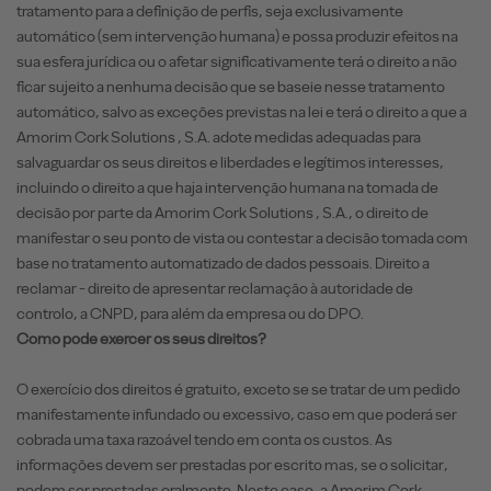
tratamento para a definição de perfis, seja exclusivamente
automático (sem intervenção humana) e possa produzir efeitos na
sua esfera jurídica ou o afetar significativamente terá o direito a não
ficar sujeito a nenhuma decisão que se baseie nesse tratamento
automático, salvo as exceções previstas na lei e terá o direito a que a
Amorim Cork Solutions , S.A. adote medidas adequadas para
salvaguardar os seus direitos e liberdades e legítimos interesses,
incluindo o direito a que haja intervenção humana na tomada de
decisão por parte da Amorim Cork Solutions , S.A., o direito de
manifestar o seu ponto de vista ou contestar a decisão tomada com
base no tratamento automatizado de dados pessoais. Direito a
reclamar - direito de apresentar reclamação à autoridade de
controlo, a CNPD, para além da empresa ou do DPO.
Como pode exercer os seus direitos?
O exercício dos direitos é gratuito, exceto se se tratar de um pedido
manifestamente infundado ou excessivo, caso em que poderá ser
cobrada uma taxa razoável tendo em conta os custos. As
informações devem ser prestadas por escrito mas, se o solicitar,
podem ser prestadas oralmente. Neste caso, a Amorim Cork