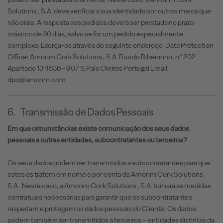
Solutions , S.A. deve verificar a sua identidade por outros meios que
não orais. A resposta aos pedidos deverá ser prestada no prazo
máximo de 30 dias, salvo se for um pedido especialmente
complexo. Exerça-os através do seguinte endereço: Data Protection
Officer Amorim Cork Solutions , S.A. Rua do Ribeirinho, nº 202.
Apartado 13 4536 - 907 S.Paio Oleiros Portugal Email:
dpo@amorim.com
6.
Transmissão de Dados Pessoais
Em que circunstâncias existe comunicação dos seus dados
pessoais a outras entidades, subcontratantes ou terceiros?
Os seus dados podem ser transmitidos a subcontratantes para que
estes os tratem em nome e por conta da Amorim Cork Solutions ,
S.A.. Neste caso, a Amorim Cork Solutions , S.A. tomará as medidas
contratuais necessárias para garantir que os subcontratantes
respeitam e protegem os dados pessoais do Cliente. Os dados
podem também ser transmitidos a terceiros – entidades distintas da