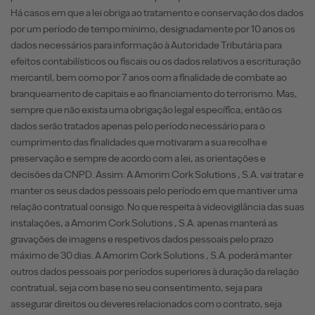
Há casos em que a lei obriga ao tratamento e conservação dos dados
por um período de tempo mínimo, designadamente por 10 anos os
dados necessários para informação à Autoridade Tributária para
efeitos contabilísticos ou fiscais ou os dados relativos a escrituração
mercantil, bem como por 7 anos com a finalidade de combate ao
branqueamento de capitais e ao financiamento do terrorismo. Mas,
sempre que não exista uma obrigação legal específica, então os
dados serão tratados apenas pelo período necessário para o
cumprimento das finalidades que motivaram a sua recolha e
preservação e sempre de acordo com a lei, as orientações e
decisões da CNPD. Assim: A Amorim Cork Solutions , S.A. vai tratar e
manter os seus dados pessoais pelo período em que mantiver uma
relação contratual consigo. No que respeita à videovigilância das suas
instalações, a Amorim Cork Solutions , S.A. apenas manterá as
gravações de imagens e respetivos dados pessoais pelo prazo
máximo de 30 dias. A Amorim Cork Solutions , S.A. poderá manter
outros dados pessoais por períodos superiores à duração da relação
contratual, seja com base no seu consentimento, seja para
assegurar direitos ou deveres relacionados com o contrato, seja