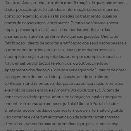
Direito de Acesso - direito a obter a confirmação de quais são os seus
dados pessoais que são tratados e informação sobre os mesmos,
como por exemplo, quais as finalidades do tratamento, quais os
prazos de conservação, entre outros. Direito a ver/ouvir ou obter
cópia, por exemplo das faturas, dos acordos escritos ou das
chamadas em que é interveniente e que são gravadas. Direito de
Retificação - direito de solicitar a retificação dos seus dados pessoais
que se encontrem inexatos ou solicitar que os dados pessoais
incompletos sejam completados, como por exemplo a morada, o
NIF, o email, os contactos telefónicos, ou outros. Direito ao
Apagamento dos dados ou “direito a ser esquecido” - direito de obter
o apagamento dos seus dados pessoais, desde que não se
verifiquem fundamentos válidos para a sua conservação, como por
exemplo os casos em que a Amorim Cork Solutions , S.A. tem de
conservar os dados para cumprir uma obrigação legal ou porque se
encontra em curso um processo judicial. Direito à Portabilidade -
direito de receber os dados que nos forneceu em formato digital de
uso corrente e de leitura automática ou de solicitar a transmissão
direta dos seus dados para outra entidade que passe a ser o novo
responsável pelos seus dados pessoais, mas neste caso apenas se