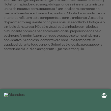
Hotel foi inspirado no sossego do lugar onde se insere. Esta mistura
única de natureza com arquitetura é um local de relaxamento no
meio da floresta de sobreiros. Inspirado no Montado circundante, os
interiores refletem este compromisso com o ambiente. A escolha
do pavimento segue este princípio e o visual escolhido, Cortiça, é o
símbolo da natureza. Não só o visual está alinhado com a beleza
circundante como os benefícios adicionais, proporcionados pelo
pavimeno Amorim fazem com que o espaço se torne ainda mais
convidativo. Silencioso, confortável e com uma temperatura
agradável durante todo o ano, o Sobreiras é o local para esquecer a
correria do dia-a-dia e abraçar um lugar mais tranquilo.
INFORMAÇÕES ÚTEIS