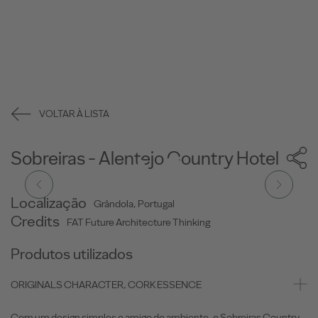
VOLTAR À LISTA
Sobreiras - Alentejo Country Hotel
Localização
Grândola, Portugal
Credits
FAT Future Architecture Thinking
Produtos utilizados
ORIGINALS CHARACTER, CORK ESSENCE
Com um design simples e amigo do ambiente, o Sobreiras Country