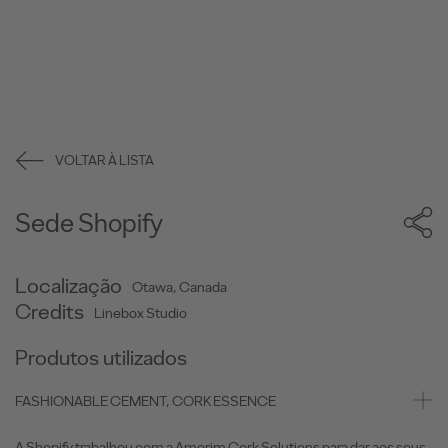
VOLTAR À LISTA
Sede Shopify
Localização
Otawa, Canada
Credits
Linebox Studio
Produtos utilizados
FASHIONABLE CEMENT, CORK ESSENCE
A Shopify trabalhou com a Amorim Cork Solutions para dar aos seus