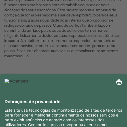
funcionários o melhor ambiente de trabalho aquando da nova
alocação dos seus escritórios. Este projeto recorre a um visual de
cortiça que torna o espaço mais saudável e produtivo para os seus
funcionários, graças à qualidade do ar interior que proporciona e
redução do ruído de passos. O uso de cortiça também faz com
caminhar de um lado para o outro do edifício se torne menos
exigente fisicamente devido às suas propriedades de resistência ao
impacto. A plataforma de e-commerce proporciona uma série de
espaços individuais onde os colaboradores podem gozar de uma
pausa, fazer uma chamada audiovisual ou trabalhar num ambiente
mais tranquilo.
INFORMAÇÕES ÚTEIS
RECURSOS
CONTACTOS