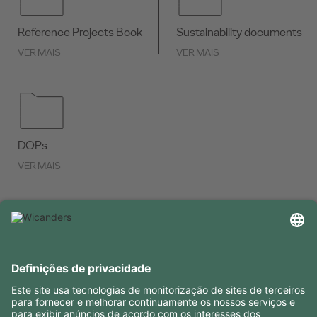
Reference Projects Book
Sustainability documents
VER MAIS
VER MAIS
DOPs
VER MAIS
INFORMAÇÕES ÚTEIS
RECURSOS
CONTACTOS