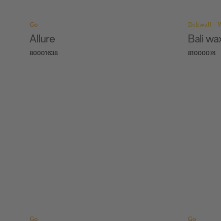
Go
Dekwall - 
Allure
Bali wa
80001638
81000074
Go
Go