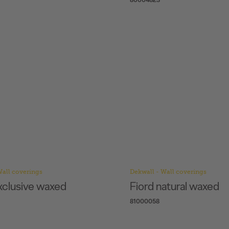
Wall coverings
Dekwall - Wall coverings
xclusive waxed
Fiord natural waxed
81000058