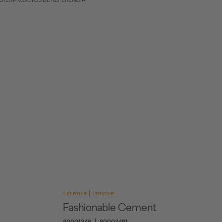
S OS PROJETOS DE REFERÊNCIA
Essence
Inspire
Fashionable Cement
80001246
80003491