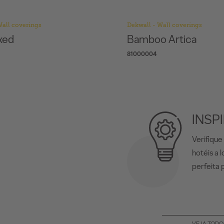
Wall coverings
Dekwall - Wall coverings
xed
Bamboo Artica
81000004
INSP
Verifique
hotéis a 
perfeita 