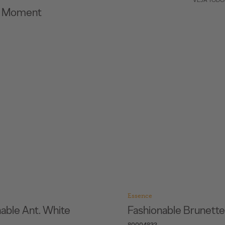
VEJA TODO
c Moment
Essence
able Ant. White
Fashionable Brunette
80004823