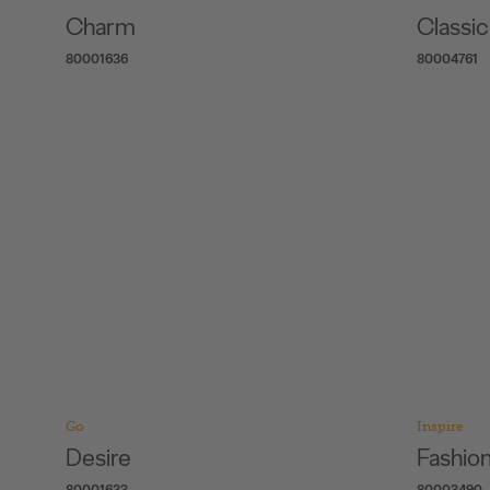
Charm
Classi
80001636
80004761
Go
Inspire
Desire
Fashion
80001633
80003490