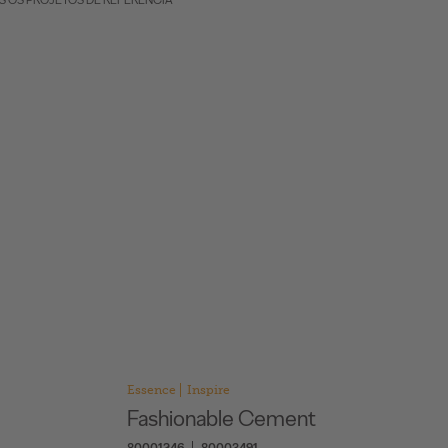
S OS PROJETOS DE REFERÊNCIA
Essence
Inspire
Fashionable Cement
80001246
80003491