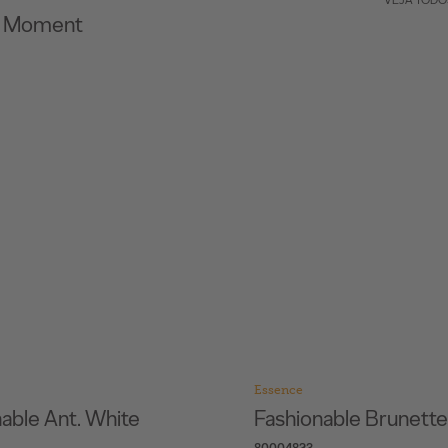
VEJA TODO
c Moment
Essence
able Ant. White
Fashionable Brunette
80004823