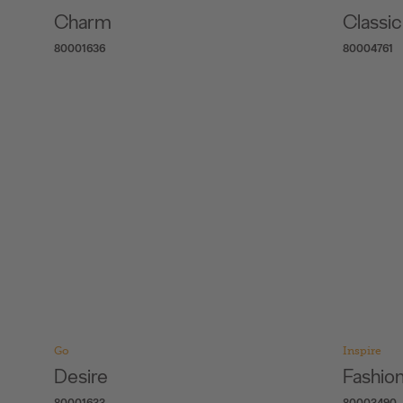
Charm
Classi
80001636
80004761
Go
Inspire
Desire
Fashion
80001633
80003490