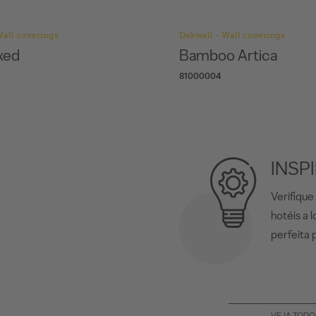
Wall coverings
Dekwall - Wall coverings
xed
Bamboo Artica
81000004
INSP
Verifique
hotéis a 
perfeita 