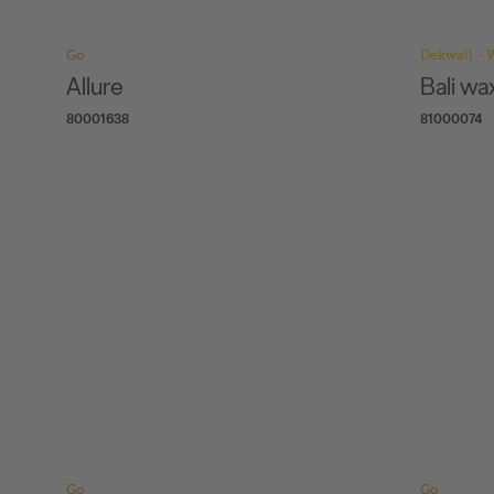
Go
Dekwall - 
Allure
Bali wa
80001638
81000074
Go
Go