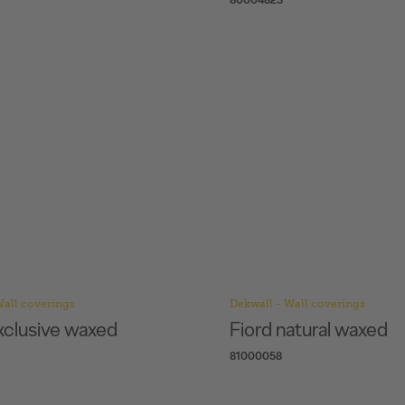
Wall coverings
Dekwall - Wall coverings
xclusive waxed
Fiord natural waxed
81000058